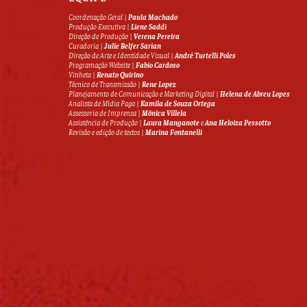
Coordenação Geral |
Paula Machado
Produção Executiva |
Liene Saddi
Direção de Produção |
Verena Pereira
Curadoria |
Julie Belfer Sarian
Direção de Arte e Identidade Visual |
André Turtelli Poles
Programação Website |
Fabio Cardoso
Vinheta |
Renato Quirino
Técnico de Transmissão |
Rene Lopez
Planejamento de Comunicação e Marketing Digital |
Helena de Abreu Lopes
Analista de Mídia Paga |
Kamila de Souza Ortega
Assessoria de Imprensa |
Mônica Villela
Assistência de Produção |
Laura Manganote
e
Ana Heloiza Pessotto
Revisão e edição de textos |
Marina Fontanelli